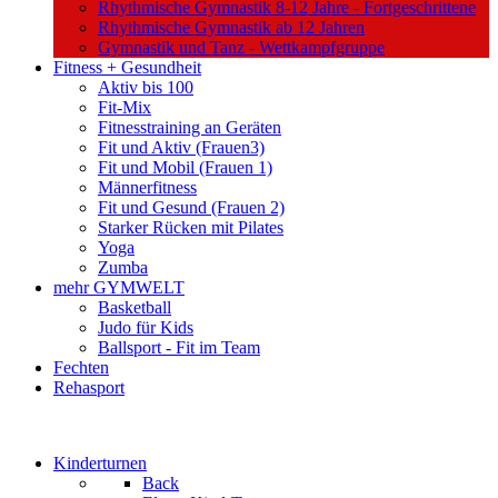
Rhythmische Gymnastik 8-12 Jahre - Fortgeschrittene
Rhythmische Gymnastik ab 12 Jahren
Gymnastik und Tanz - Wettkampfgruppe
Fitness + Gesundheit
Aktiv bis 100
Fit-Mix
Fitnesstraining an Geräten
Fit und Aktiv (Frauen3)
Fit und Mobil (Frauen 1)
Männerfitness
Fit und Gesund (Frauen 2)
Starker Rücken mit Pilates
Yoga
Zumba
mehr GYMWELT
Basketball
Judo für Kids
Ballsport - Fit im Team
Fechten
Rehasport
Kinderturnen
Back