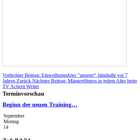
Vorheriger Beitrag: Einweihungsfeier "unserer" Jahnhalle vor 7
Jahren
Zurück
Nächster Beitrag: Männertfitness in jedem Alter beim
TV Achern
Weiter
Terminvorschau
Beginn der neuen Training…
September
Montag
14