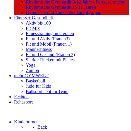
Rhythmische Gymnastik 8-12 Jahre - Fortgeschrittene
Rhythmische Gymnastik ab 12 Jahren
Gymnastik und Tanz - Wettkampfgruppe
Fitness + Gesundheit
Aktiv bis 100
Fit-Mix
Fitnesstraining an Geräten
Fit und Aktiv (Frauen3)
Fit und Mobil (Frauen 1)
Männerfitness
Fit und Gesund (Frauen 2)
Starker Rücken mit Pilates
Yoga
Zumba
mehr GYMWELT
Basketball
Judo für Kids
Ballsport - Fit im Team
Fechten
Rehasport
Kinderturnen
Back