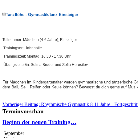
Tanzflöhe - Gymnastik/tanz Einsteiger
Teilnehmer: Mädchen (4-6 Jahre), Einsteiger
Trainingsort: Jahnhalle
Trainingszeit: Montag, 16.30 - 17.30 Uhr
Übungsleiter/in: Selma Bruder und Sofia Horosilov
Für Mädchen im Kindergartenalter werden gymnastische und tänzerische Gr
dem Ball, Seil, Reifen oder Keule können? Bewegst du dich gerne auf Mus
Vorheriger Beitrag: Rhythmische Gymnastik 8-11 Jahre - Fortgeschri
Terminvorschau
Beginn der neuen Training…
September