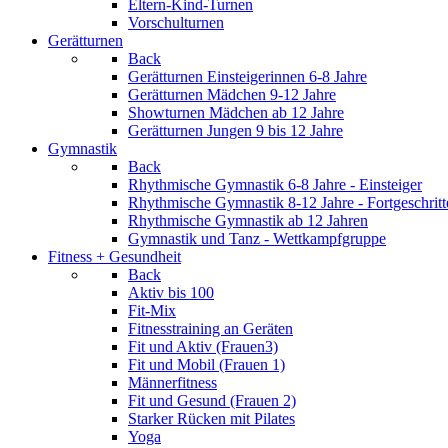
Eltern-Kind-Turnen
Vorschulturnen
Gerätturnen
Back
Gerätturnen Einsteigerinnen 6-8 Jahre
Gerätturnen Mädchen 9-12 Jahre
Showturnen Mädchen ab 12 Jahre
Gerätturnen Jungen 9 bis 12 Jahre
Gymnastik
Back
Rhythmische Gymnastik 6-8 Jahre - Einsteiger
Rhythmische Gymnastik 8-12 Jahre - Fortgeschritt
Rhythmische Gymnastik ab 12 Jahren
Gymnastik und Tanz - Wettkampfgruppe
Fitness + Gesundheit
Back
Aktiv bis 100
Fit-Mix
Fitnesstraining an Geräten
Fit und Aktiv (Frauen3)
Fit und Mobil (Frauen 1)
Männerfitness
Fit und Gesund (Frauen 2)
Starker Rücken mit Pilates
Yoga