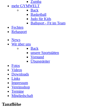
Zumba
mehr GYMWELT
Back
Basketball
Judo für Kids
Ballsport - Fit im Team
Fechten
Rehasport
News
Wir über uns
Back
unsere Sportstätten
Vorstand
Übungsleiter
Fotos
Videos
Downloads
Links
Impressum
Vereinsshop
Termine
Mitgliedschaft
Tanzflöhe