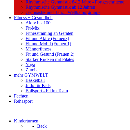
Rhythmische Gymnastik 8-12 Jahre - Fortgeschrittene
Rhythmische Gymnastik ab 12 Jahren
Gymnastik und Tanz - Wettkampfgruppe
Fitness + Gesundheit
Aktiv bis 100
Fit-Mix
Fitnesstraining an Geräten
Fit und Aktiv (Frauen3)
Fit und Mobil (Frauen 1)
Männerfitness
Fit und Gesund (Frauen 2)
Starker Rücken mit Pilates
Yoga
Zumba
mehr GYMWELT
Basketball
Judo für Kids
Ballsport - Fit im Team
Fechten
Rehasport
Kinderturnen
Back